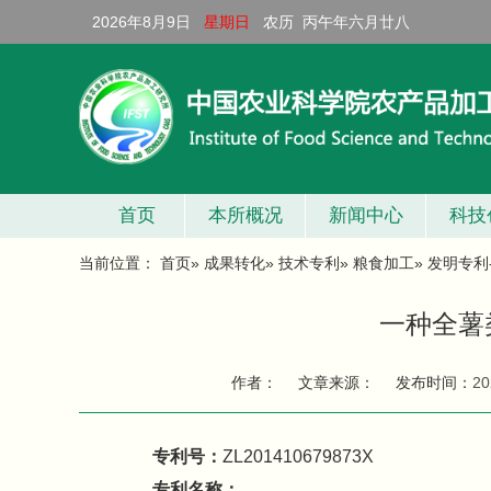
2026年8月9日
星期日
农历 丙午年六月廿八
首页
本所概况
新闻中心
科技
当前位置：
首页
»
成果转化
»
技术专利
»
粮食加工
» 发明专利-
一种全薯
作者：
文章来源：
发布时间：
20
专利号：
ZL201410679873X
专利名称：