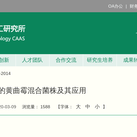
OA办公
|
财
创新
人才团队
合作交流
研究生培养
成果
2014
的黄曲霉混合菌株及其应用
大
中
小
20-03-09
浏览量：
1588
【字体：
】