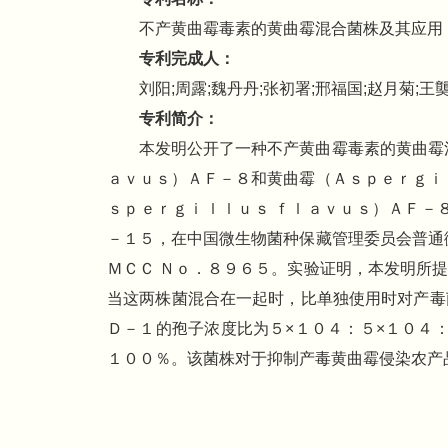
不产黄曲霉毒素的黄曲霉混合菌株及其应用
专利完成人：
刘阳;周露;魏丹丹;张初署;邢福国;赵月菊;王
专利简介：
本发明公开了一种不产黄曲霉毒素的黄曲霉
ａｖｕｓ）ＡＦ－８和黄曲霉（Ａｓｐｅｒｇｉ
ｓｐｅｒｇｉｌｌｕｓ ｆｌａｖｕｓ）ＡＦ－
－１５，在中国微生物菌种保藏管理委员会普通
ＭＣＣ Ｎｏ．８９６５。实验证明，本发明所
当这两株菌混合在一起时，比单独使用时对产毒
Ｄ－１的孢子浓度比为５×１０４：５×１０４
１００％。该菌株对于抑制产毒黄曲霉侵染农产