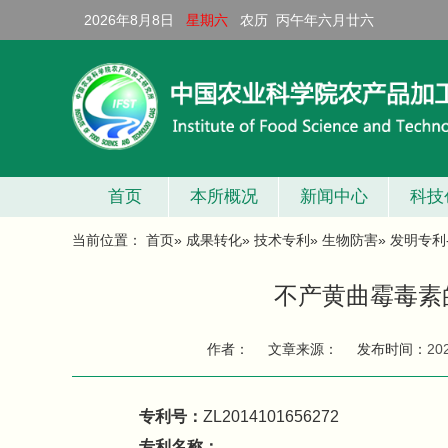
2026年8月8日
星期六
农历 丙午年六月廿六
首页
本所概况
新闻中心
科技
当前位置：
首页
»
成果转化
»
技术专利
»
生物防害
» 发明专利-
不产黄曲霉毒素
作者：
文章来源：
发布时间：
20
专利号：
ZL2014101656272
专利名称：