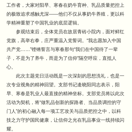
工作者，大家对阳早、寒春在奶牛育种、乳品质量把控上
的极致追求感触尤深——他们不仅从事奶牛养殖，更以科
学精神重塑了中国乳业的底层逻辑。
参观结束后，全体党员在故居青砖小院内，面对鲜红
党旗，高举右拳，庄严重温入党誓词。“我志愿加入中国
共产党……”铿锵誓言与寒春那句“我们在中国待了一辈
子，不是为了养牛，而是为了信仰”隔空呼应，直抵人
心。
此次主题党日活动既是一次深刻的思想洗礼，也是一
次专业视角的精神回望。支部书记逄晓阳同志表示，阳
早、寒春是乳业人最直接的精神坐标。支部党员将以此次
活动为契机，将“做乳品创新的探路者、当品质调控的守
门人”的初心融入每一项工艺攻关与品质把控之中，以科
技之力守护国民健康，让信仰之光在乳品事业一线持续闪
耀。