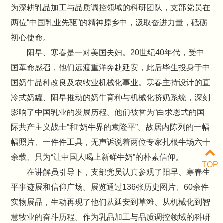
为深耕乳品加工与品质调控领域的科研团队，支部党员在
两位“中国乳业先驱”的精神原乡中，汲取奋进力量，砥砺
初心使命。
阳早、寒春是一对美国夫妇。20世纪40年代，受中
国革命感召，他们远渡重洋奔赴延安，此后毕生投身于中
国奶牛品种改良及农牧业机械化事业。寒春主持设计的直
冷式奶罐、阳早推动的奶牛育种与机械化挤奶系统，深刻
影响了中国乳业的发展历程。他们被誉为“白求恩式的国
际共产主义战士”和“奶牛界的袁隆平”。故居内陈列的一幅
幅照片、一件件工具，无声诉说着两位专家扎根牛场六十
余载、只为“让中国人喝上新鲜牛奶”的朴素信仰。
TOP
在讲解员引导下，支部党员认真参观了阳早、寒春生
平事迹展和信仰广场。展览通过136张历史图片、60余件
实物展品，生动再现了他们从延安到草滩、从机械化到智
慧牧业的奋斗历程。作为乳品加工与品质调控领域的科研