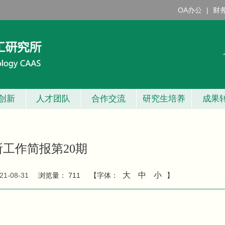
OA办公
|
财
创新
人才团队
合作交流
研究生培养
成果
工作简报第20期
大
中
小
21-08-31
浏览量：
711
【字体：
】