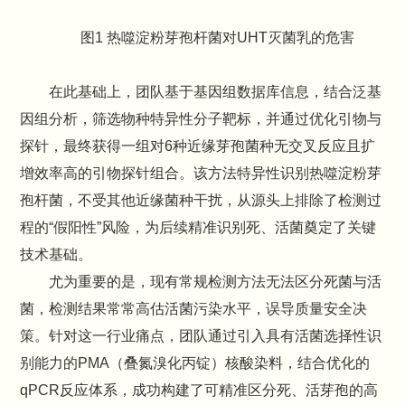
图1 热噬淀粉芽孢杆菌对UHT灭菌乳的危害
在此基础上，团队基于基因组数据库信息，结合泛基
因组分析，筛选物种特异性分子靶标，并通过优化引物与
探针，最终获得一组对6种近缘芽孢菌种无交叉反应且扩
增效率高的引物探针组合。该方法特异性识别热噬淀粉芽
孢杆菌，不受其他近缘菌种干扰，从源头上排除了检测过
程的“假阳性”风险，为后续精准识别死、活菌奠定了关键
技术基础。
尤为重要的是，现有常规检测方法无法区分死菌与活
菌，检测结果常常高估活菌污染水平，误导质量安全决
策。针对这一行业痛点，团队通过引入具有活菌选择性识
别能力的PMA（叠氮溴化丙锭）核酸染料，结合优化的
qPCR反应体系，成功构建了可精准区分死、活芽孢的高