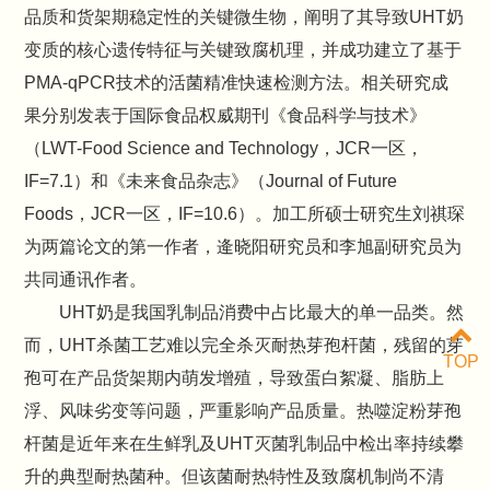
品质和货架期稳定性的关键微生物，阐明了其导致UHT奶
变质的核心遗传特征与关键致腐机理，并成功建立了基于
PMA-qPCR技术的活菌精准快速检测方法。相关研究成
果分别发表于国际食品权威期刊《食品科学与技术》
（LWT-Food Science and Technology，JCR一区，
IF=7.1）和《未来食品杂志》（Journal of Future
Foods，JCR一区，IF=10.6）。加工所硕士研究生刘祺琛
为两篇论文的第一作者，逄晓阳研究员和李旭副研究员为
共同通讯作者。
UHT奶是我国乳制品消费中占比最大的单一品类。然
而，UHT杀菌工艺难以完全杀灭耐热芽孢杆菌，残留的芽
TOP
孢可在产品货架期内萌发增殖，导致蛋白絮凝、脂肪上
浮、风味劣变等问题，严重影响产品质量。热噬淀粉芽孢
杆菌是近年来在生鲜乳及UHT灭菌乳制品中检出率持续攀
升的典型耐热菌种。但该菌耐热特性及致腐机制尚不清