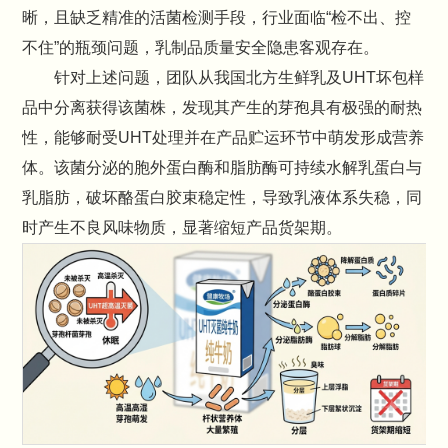
晰，且缺乏精准的活菌检测手段，行业面临“检不出、控
不住”的瓶颈问题，乳制品质量安全隐患客观存在。
针对上述问题，团队从我国北方生鲜乳及UHT坏包样
品中分离获得该菌株，发现其产生的芽孢具有极强的耐热
性，能够耐受UHT处理并在产品贮运环节中萌发形成营养
体。该菌分泌的胞外蛋白酶和脂肪酶可持续水解乳蛋白与
乳脂肪，破坏酪蛋白胶束稳定性，导致乳液体系失稳，同
时产生不良风味物质，显著缩短产品货架期。