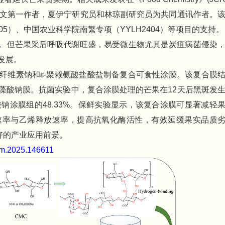
恺为论文第一作者，夏伊宁研究员和林琼副研究员为共同通讯作者。
105）、中国农业科学院南繁专项（YYLH2404）等项目的支持。
。但芒果采后呼吸代谢旺盛，易受微生物尤其是炭疽病菌侵染
发展。
纤维素钠和ε-聚赖氨酸盐酸盐制备复合可食性涂膜。该复合膜
藻酸钠膜。抗菌实验中，复合涂膜处理的芒果在12天后黑斑发
藻酸钠涂膜组的48.33%。保鲜实验显示，该复合涂膜可显著减轻
速率与乙烯释放速率，提高抗氧化酶活性，有效延缓果实品质
好的产业应用前景。
hem.2025.146611