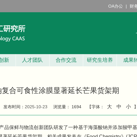
OA办公
|
财
创新
人才团队
合作交流
研究生培养
成果
钠复合可食性涂膜显著延长芒果货架期
大
中
小
发布时间：
2025-10-23
浏览量：
1694
【字体：
产品保鲜与物流创新团队研发了一种基于海藻酸钠并添加羧甲
长芒果货架期。相关成果发表在《Food Chemistry》(JC