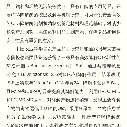
品、饲料和环境无污染等优点，具有广阔的应用前景。开
展OTA降解酶的挖掘及解毒机制研究，可为开发安全高效
的OTA降解酶制剂和菌制剂奠定材料和理论基础，对减少
粮食产后损耗、高值化利用加工副产物、保障食品和饲料
安全性具有重要的意义。
中国农业科学院农产品加工研究所粮油减损与真菌毒
素防控创新团队筛选获得了一株具有高效降解OTA活性的
芽孢杆菌（Bacillus velezensis）IS-6，通过共培养试验
研究了B. velezensis IS-6对OTA的降解作用，结果表明
IS-6上清液与1.5 µg/mL OTA孵育24 h降解率达到89%，
且Fe2+和Cu2+可显著提高其降解能力；利用HPLC-FLD
和LC-MS/MS技术，对降解产物进行鉴定，发现主要降解
产物为毒性远低于OTA的Otα。采用转录组、生物信息学
和分子生物学技术，成功克隆出一种新型OTA降解酶
Nudix水解酶Nh-9，体外表达并纯化后的Nh-9酶对1.0