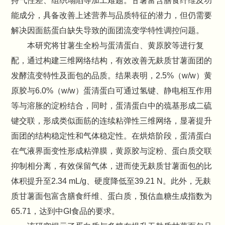
持气性差、组织塌陷等加工难题。甘薯富含膳食纤维及功
能成分，具备改善上述营养与品质特征的潜力，但仍需要
解决因面筋蛋白缺失导致的面团流变学特性调控问题。
本研究将甘薯生全粉与蛋清蛋白、黄原胶等进行复
配，通过构建三维网络结构，有效改善无麸质甘薯面团的
发酵流变特性及面包的品质。结果表明，2.5%（w/w）黄
原胶与6.0%（w/w）蛋清蛋白可通过氢键、静电相互作用
等与溶胀的淀粉结合，同时，蛋清蛋白中的巯基形成二硫
键交联，形成类似面筋的连续粘弹性三维网络，显著提升
面团的结构稳定性和气体稳定性。在烘焙阶段，蛋清蛋白
在气液界面变性形成粘弹膜，黄原胶与淀粉、蛋白质交联
抑制相分离，有效保留气体，进而使无麸质甘薯面包的比
体积提升至2.34 mL/g、硬度降低至39.21 N。此外，无麸
质甘薯面包富含膳食纤维、蛋白质，预估血糖生成指数为
65.71，达到中GI食品的要求。