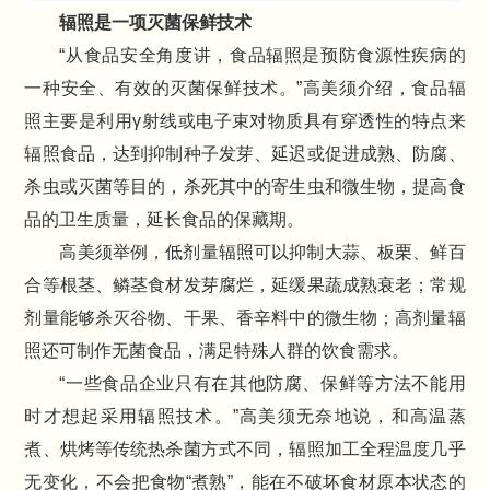
辐照是一项灭菌保鲜技术
“从食品安全角度讲，食品辐照是预防食源性疾病的
一种安全、有效的灭菌保鲜技术。”高美须介绍，食品辐
照主要是利用γ射线或电子束对物质具有穿透性的特点来
辐照食品，达到抑制种子发芽、延迟或促进成熟、防腐、
杀虫或灭菌等目的，杀死其中的寄生虫和微生物，提高食
品的卫生质量，延长食品的保藏期。
高美须举例，低剂量辐照可以抑制大蒜、板栗、鲜百
合等根茎、鳞茎食材发芽腐烂，延缓果蔬成熟衰老；常规
剂量能够杀灭谷物、干果、香辛料中的微生物；高剂量辐
照还可制作无菌食品，满足特殊人群的饮食需求。
“一些食品企业只有在其他防腐、保鲜等方法不能用
时才想起采用辐照技术。”高美须无奈地说，和高温蒸
煮、烘烤等传统热杀菌方式不同，辐照加工全程温度几乎
无变化，不会把食物“煮熟”，能在不破坏食材原本状态的