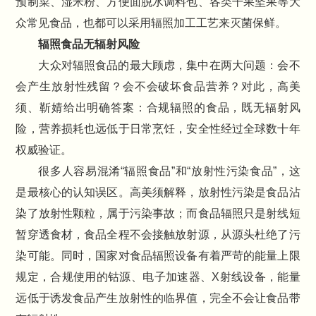
预制菜、湿米粉、方便面脱水调料包、各类干果坚果等大
众常见食品，也都可以采用辐照加工工艺来灭菌保鲜。
辐照食品无辐射风险
大众对辐照食品的最大顾虑，集中在两大问题：会不
会产生放射性残留？会不会破坏食品营养？对此，高美
须、靳婧给出明确答案：合规辐照的食品，既无辐射风
险，营养损耗也远低于日常烹饪，安全性经过全球数十年
权威验证。
很多人容易混淆“辐照食品”和“放射性污染食品”，这
是最核心的认知误区。高美须解释，放射性污染是食品沾
染了放射性颗粒，属于污染事故；而食品辐照只是射线短
暂穿透食材，食品全程不会接触放射源，从源头杜绝了污
染可能。同时，国家对食品辐照设备有着严苛的能量上限
规定，合规使用的钴源、电子加速器、X射线设备，能量
远低于诱发食品产生放射性的临界值，完全不会让食品带