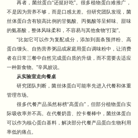
再者，菌丝蛋白“还挺好吃”。很多植物蛋白难推广，
不是因为营养不够，而是口感太差。但研究团队发现，菌
丝体蛋白含有较高比例的甘氨酸、丙氨酸等呈鲜味、甜味
的氨基酸，整体风味柔和，不容易与其他食物“打架”。
“比如它可以作为复配成分，添加到面条预拌粉、高
蛋白馒头、自热营养粥品或家庭用蛋白调味粉中，让消费
者在日常三餐中自然完成蛋白质的升级，而不需要去适应
一种新食物。”辛凤姣说。
从实验室走向餐桌
研究团队判断，菌丝体蛋白可能率先进入代餐和体重
管理市场。
很多代餐产品虽然标榜“高蛋白”，但部分植物蛋白实
际吸收率并不高。在代餐奶昔、控卡餐棒中，菌丝体蛋白
可以作为核心蛋白基料，解决部分代餐产品蛋白生物利用
率低的痛点。