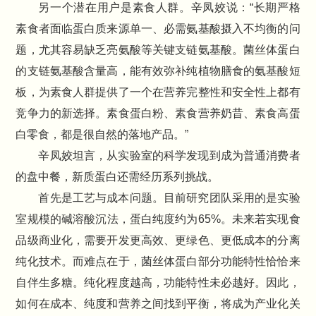
另一个潜在用户是素食人群。辛凤姣说：“长期严格
素食者面临蛋白质来源单一、必需氨基酸摄入不均衡的问
题，尤其容易缺乏亮氨酸等关键支链氨基酸。菌丝体蛋白
的支链氨基酸含量高，能有效弥补纯植物膳食的氨基酸短
板，为素食人群提供了一个在营养完整性和安全性上都有
竞争力的新选择。素食蛋白粉、素食营养奶昔、素食高蛋
白零食，都是很自然的落地产品。”
辛凤姣坦言，从实验室的科学发现到成为普通消费者
的盘中餐，新质蛋白还需经历系列挑战。
首先是工艺与成本问题。目前研究团队采用的是实验
室规模的碱溶酸沉法，蛋白纯度约为65%。未来若实现食
品级商业化，需要开发更高效、更绿色、更低成本的分离
纯化技术。而难点在于，菌丝体蛋白部分功能特性恰恰来
自伴生多糖。纯化程度越高，功能特性未必越好。因此，
如何在成本、纯度和营养之间找到平衡，将成为产业化关