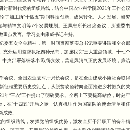
讨新时代党的组织路线，结合中国农业科学院2021年工作会
论了加工所“十四五”期间科技创新、成果转化、人才发展、研
建与精神文明等7个发展规划。王凤忠所长出席会议，所党委
做重点发言。学习会由康威书记主持。
纪委五次全会精神，第一时间贯彻落实总书记重要讲话和全会
，充分运用监督执纪四种形态，加强我院“三大重点领域、十七
、中央部署落细落小”取得实效，营造风清气正的发展环境，廉
。
作会议、全国农业农村厅局长会议，是在全面建成小康社会取
新征程重要历史交汇点，从脱贫攻坚转向全面推进乡村振兴的
021年“三农”工作提出了明确要求。全所上下要提高站位，时刻
，在“十四五”开局之际，认真梳理作为国家队的使命清单和
新成效。
党的组织路线，发挥党的组织优势，激发全所干部职工的奋斗