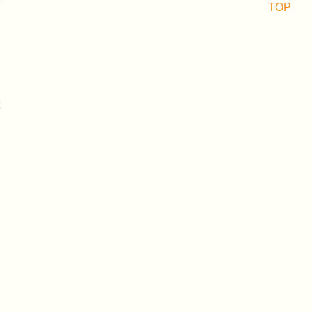
基
TOP
定
务
究