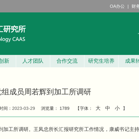
OA办公
|
财
创新
人才团队
合作交流
研究生培养
成果
党组成员周若辉到加工所调研
大
中
小
时间：
2023-03-29
浏览量：
1789
【字体：
】
辉到加工所调研。王凤忠所长汇报研究所工作情况，康威书记主