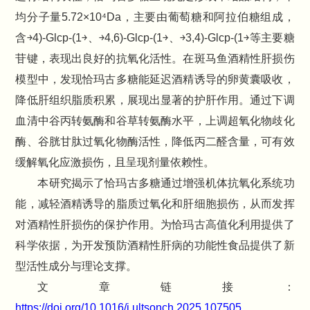
均分子量5.72×10⁴Da，主要由葡萄糖和阿拉伯糖组成，
含￫4)-Glcp-(1￫、￫4,6)-Glcp-(1￫、￫3,4)-Glcp-(1￫等主要糖
苷键，表现出良好的抗氧化活性。在斑马鱼酒精性肝损伤
模型中，发现恰玛古多糖能延迟酒精诱导的卵黄囊吸收，
降低肝组织脂质积累，展现出显著的护肝作用。通过下调
血清中谷丙转氨酶和谷草转氨酶水平，上调超氧化物歧化
酶、谷胱甘肽过氧化物酶活性，降低丙二醛含量，可有效
缓解氧化应激损伤，且呈现剂量依赖性。
本研究揭示了恰玛古多糖通过增强机体抗氧化系统功
能，减轻酒精诱导的脂质过氧化和肝细胞损伤，从而发挥
对酒精性肝损伤的保护作用。为恰玛古高值化利用提供了
科学依据，为开发预防酒精性肝病的功能性食品提供了新
型活性成分与理论支撑。
文章链接：
https://doi.org/10.1016/j.ultsonch.2025.107505