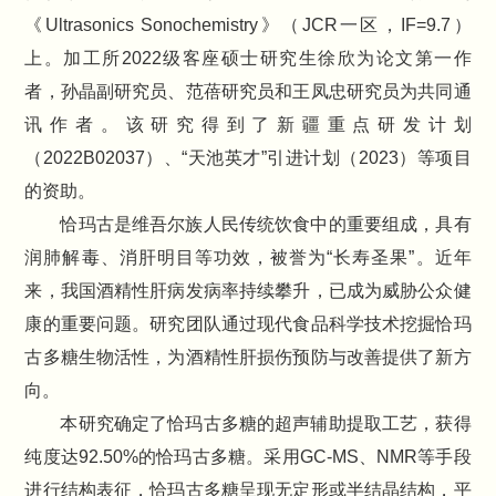
《Ultrasonics Sonochemistry》（JCR一区，IF=9.7）
上。加工所2022级客座硕士研究生徐欣为论文第一作
者，孙晶副研究员、范蓓研究员和王凤忠研究员为共同通
讯作者。该研究得到了新疆重点研发计划
（2022B02037）、“天池英才”引进计划（2023）等项目
的资助。
恰玛古是维吾尔族人民传统饮食中的重要组成，具有
润肺解毒、消肝明目等功效，被誉为“长寿圣果”。近年
来，我国酒精性肝病发病率持续攀升，已成为威胁公众健
康的重要问题。研究团队通过现代食品科学技术挖掘恰玛
古多糖生物活性，为酒精性肝损伤预防与改善提供了新方
向。
本研究确定了恰玛古多糖的超声辅助提取工艺，获得
纯度达92.50%的恰玛古多糖。采用GC-MS、NMR等手段
进行结构表征，恰玛古多糖呈现无定形或半结晶结构，平