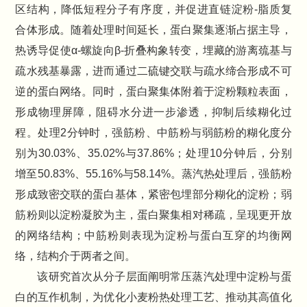
区结构，降低短程分子有序度，并促进直链淀粉-脂质复
合体形成。随着处理时间延长，蛋白聚集逐渐占据主导，
热诱导促使α-螺旋向β-折叠构象转变，埋藏的游离巯基与
疏水残基暴露，进而通过二硫键交联与疏水缔合形成不可
逆的蛋白网络。同时，蛋白聚集体附着于淀粉颗粒表面，
形成物理屏障，阻碍水分进一步渗透，抑制后续糊化过
程。处理2分钟时，强筋粉、中筋粉与弱筋粉的糊化度分
别为30.03%、35.02%与37.86%；处理10分钟后，分别
增至50.83%、55.16%与58.14%。蒸汽热处理后，强筋粉
形成致密交联的蛋白基体，紧密包埋部分糊化的淀粉；弱
筋粉则以淀粉凝胶为主，蛋白聚集相对稀疏，呈现更开放
的网络结构；中筋粉则表现为淀粉与蛋白互穿的均衡网
络，结构介于两者之间。
该研究首次从分子层面阐明常压蒸汽处理中淀粉与蛋
白的互作机制，为优化小麦粉热处理工艺、推动其高值化