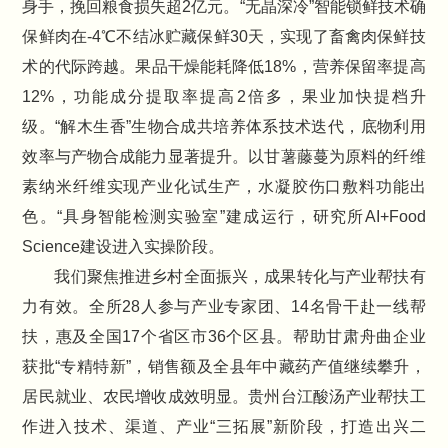
身手，挽回粮食损失超2亿元。“无晶深冷”智能锁鲜技术确
保鲜肉在-4℃不结冰贮藏保鲜30天，实现了畜禽肉保鲜技
术的代际跨越。果品干燥能耗降低18%，营养保留率提高
12%，功能成分提取率提高2倍多，果业加快提档升
级。“解木生香”生物合成共培养体系技术迭代，底物利用
效率与产物合成能力显著提升。以甘薯藤蔓为原料的纤维
素纳米纤维实现产业化试生产，水凝胶伤口敷料功能出
色。“具身智能检测实验室”建成运行，研究所AI+Food
Science建设进入实操阶段。
我们聚焦推进乡村全面振兴，成果转化与产业帮扶有
力有效。全所28人参与产业专家团、14名骨干赴一线帮
扶，惠及全国17个省区市36个区县。帮助甘肃舟曲企业
获批“专精特新”，销售额及全县年中藏药产值继续攀升，
居民就业、农民增收成效明显。贵州台江酸汤产业帮扶工
作进入技术、渠道、产业“三拓展”新阶段，打造出兴二