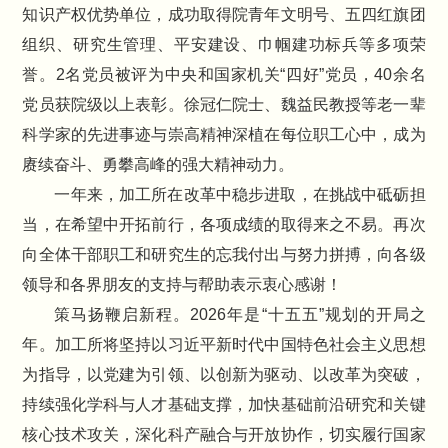
知识产权优势单位，成功取得院青年文明号、五四红旗团
组织、研究生管理、平安建设、巾帼建功标兵等多项荣
誉。2名党员被评为中央和国家机关“四好”党员，40余名
党员获院级以上表彰。徐冠仁院士、魏益民教授等老一辈
科学家的先进事迹与崇高精神深植在每位职工心中，成为
赓续奋斗、勇攀高峰的强大精神动力。
一年来，加工所在改革中稳步进取，在挑战中砥砺担
当，在希望中开拓前行，各项成绩的取得来之不易。再次
向全体干部职工和研究生的忘我付出与努力拼搏，向各级
领导和各界朋友的支持与帮助表示衷心感谢！
策马扬鞭启新程。2026年是“十五五”规划的开局之
年。加工所将坚持以习近平新时代中国特色社会主义思想
为指导，以党建为引领、以创新为驱动、以改革为突破，
持续强化学科与人才基础支撑，加快基础前沿研究和关键
核心技术攻关，深化科产融合与开放协作，切实履行国家