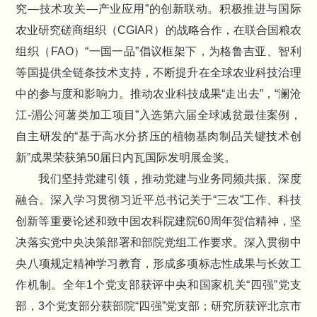
究—技术攻关—产业应用”的创新联动。积极推进与国际
农业研究磋商组织（CGIAR）的战略合作，在联合国粮农
组织（FAO）“一国一品”倡议框架下，为格鲁吉亚、智利
等国提供全链条技术支持，不断提升在全球农业科技治理
中的参与度和影响力。推动农业科技成果“走出去”，“澜沧
江-湄公河薯类加工项目”入选第六届全球减贫最佳案例，
自主研发的“基于高水分挤压的植物基肉制品关键技术创
新”成果荣获第50届日内瓦国际发明展金奖。
我们坚持党建引领，推动党建与业务同频共振、深度
融合。深入学习贯彻习近平总书记关于“三农”工作、科技
创新等重要论述和致中国农科院建院60周年贺信精神，坚
决落实党中央决策部署和部院党组工作要求。深入贯彻中
央八项规定精神学习教育，形成多项标志性成果与长效工
作机制。全年1个党支部获评中央和国家机关“四强”党支
部，3个党支部分获部院“四强”党支部；研究所获评北京市