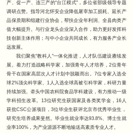
产、促一产、连三产的“台江模式”，多位省部级领导专题
调研点赞。指导河北怀安企业降低屠宰加工损耗、延长产
品保质期和组建行业协会，帮扶企业年利润、全县肉类产
值大幅提升。与行业龙头企业深入合作，助力更好发挥科
技创新主体作用；与中小企业共同成长，有力服务产业长
远发展。
我们聚焦“教科人”一体化推进，人才队伍建设赓续发
展。着力打造战略科学家，加强青年人才培养，2位青年
骨干在国家高层次人才计划中脱颖而出。7位专家入选全
球2%顶尖科学家、1人入选全球高被引科学家，科研力量
持续加强。牵头中国农科院食品学科建设，有力推动一级
学科招生改革。13位研究生获国家及各类奖学金，16人
获批CSC公派项目，3位毕业生获评北京市优秀毕业生，
研究生培养成果斐然。毕业生就业率达93.8%、博士生就
业率100%，为产业源源不断地输送高素质专业人才。