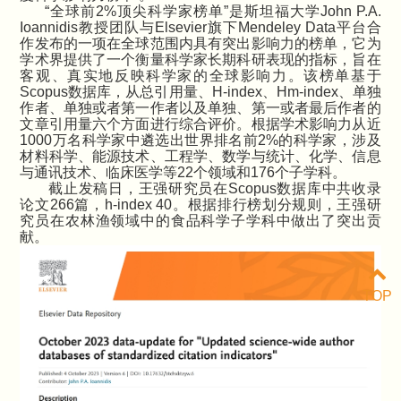
“全球前
2%
顶尖科学家榜单”是斯坦福大学
John P.A.
Ioannidis
教授团队与
Elsevier
旗下
Mendeley Data
平台合
作发布的一项在全球范围内具有突出影响力的榜单，它为
学术界提供了一个衡量科学家长期科研表现的指标，旨在
客观、真实地反映科学家的全球影响力。该榜单基于
Scopus
数据库，从总引用量、
H-index
、
Hm-index
、单独
作者、单独或者第一作者以及单独、第一或者最后作者的
文章引用量六个方面进行综合评价。根据学术影响力从近
1000
万名科学家中遴选出世界排名前
2%
的科学家，涉及
材料科学、能源技术、工程学、数学与统计、化学、信息
与通讯技术、临床医学等
22
个领域和
176个子学科。
截止发稿日，王强研究员在
Scopus
数据库中共收录
论文
266
篇，
h-index 40
。根据排行榜划分规则，王强研
究员在农林渔领域中的食品科学子学科中做出了突出贡
献。
TOP