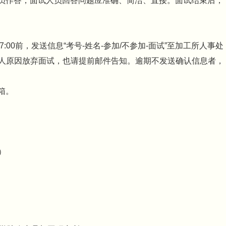
员作答，面试人员回答问题应准确、简洁、直接。面试结束后，
:00前，发送信息“考号-姓名-参加/不参加-面试”至加工所人事处
试。因个人原因放弃面试，也请提前邮件告知。逾期不发送确认信息者，
箱。
0）