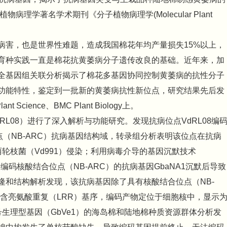
理学著名学术期刊《分子植物病理学(Molecular Plant
病害，也是世界性难题，造成我国棉花年均产量损失15%以上，
育种实践一直是棉花抗黄萎病分子遗传改良的基础。近年来，加
全基因组关联分析揭示了棉花多基因协同控制黄萎病的抗性分子
功能特性，鉴定到一批新的黄萎病抗性新位点，研究结果先后发
 Plant Science、BMC Plant Biology上。
L08）进行了深入解析与功能研究。发现抗病位点VdRL08编
点（NB-ARC）抗病基因结构域，转录组分析表明该位点在抗病
轮枝菌（Vd991）侵染；利用病毒介导的基因沉默技术
编码核酸结合位点（NB-ARC）的抗病基因GbaNA1沉默后导致
隆和结构解析发现，该抗病基因除了具有核酸结合位点（NB-
富含亮氨酸重复（LRR）基序，编码产物定位于细胞核中，显示
生理型基因（GbVe1）的海岛棉和陆地棉种质资源群体分析发