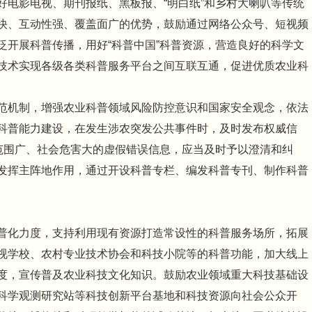
好电影电视、期刊报纸、黑板报、“明白纸”和乡村大喇叭等传统
快、互动性强、覆盖面广的优势，鼓励通过网络公众号、短视频
泛开展科普传播，用好“科普中国”科普资源，营造良好的科学文
技术实现各级各类科普服务平台之间互联互通，促进优质农业科
范机制，增强农业科普领域风险防控意识和国家安全观念，依法
科普能力建设，在发生涉农突发公共事件时，及时发布权威信
播范围广、社会危害大的虚假错误信息，应当及时予以澄清和纠
发挥主阵地作用，通过开设科普专栏、编发科普专刊、制作科普
普化力度，支持利用现有资源打造常设性的科普服务场所，拓展
视学校、农村专业技术协会和科技小院等的科普功能，加大线上
度，宣传普及农业科技文化知识。鼓励农业领域重大科技基础设
科学观测研究站等科技创新平台基地和科技资源向社会公众开