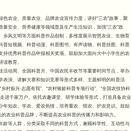
绿色农业、质量农业、品牌农业宣传力度，讲好“三农”故事，聚
质量安全、营养健康等领域普及生产生活知识，加强“三农”政
、乡风文明等方面科普作品创制，多维度展示智慧农业、生物育
科普短视频、科普动漫、科普图书、有声读物、科普挂图、科普
支持优秀科普作品申报相关奖项。鼓励加大面向大中小学生的农
耕读教育。
技活动周、全国科普月、中国农民丰收节等重要时间节点，举办
学表演、讲解大赛和知识竞赛等形式多样、主题鲜明的科普活
“乡村振兴·志愿有我”、“农村银龄科普专项行动”、“全国农技协科
普走进千家万户。依托农趣课堂、研学体验等形式，打造具备农业
少年知农、学农、爱农热情，培养重农、惜农、护农意识。鼓励
特点的农业科普品牌，不断提高农业科普的传播力和影响力。
年龄等人群，分类采取不同的科普方式，兼顾科学性、互动性与