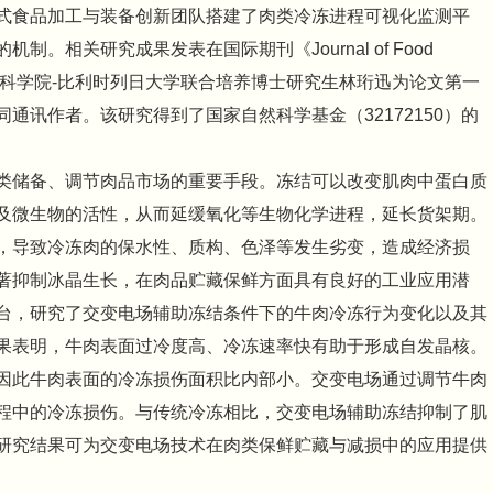
式食品加工与装备创新团队搭建了肉类冷冻进程可视化监测平
相关研究成果发表在国际期刊《Journal of Food
）。中国农业科学院-比利时列日大学联合培养博士研究生林珩迅为论文第一
通讯作者。该研究得到了国家自然科学基金（32172150）的
类储备、调节肉品市场的重要手段。冻结可以改变肌肉中蛋白质
及微生物的活性，从而延缓氧化等生物化学进程，延长货架期。
，导致冷冻肉的保水性、质构、色泽等发生劣变，造成经济损
著抑制冰晶生长，在肉品贮藏保鲜方面具有良好的工业应用潜
台，研究了交变电场辅助冻结条件下的牛肉冷冻行为变化以及其
果表明，牛肉表面过冷度高、冷冻速率快有助于形成自发晶核。
因此牛肉表面的冷冻损伤面积比内部小。交变电场通过调节牛肉
程中的冷冻损伤。与传统冷冻相比，交变电场辅助冻结抑制了肌
研究结果可为交变电场技术在肉类保鲜贮藏与减损中的应用提供