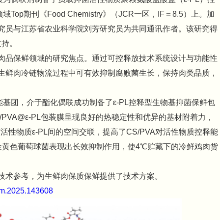
p期刊《Food Chemistry》（JCR一区，IF＝8.5）上。加
究员与江苏省农业科学院刘芳研究员为共同通讯作者。该研究得
支持。
肉品保鲜领域的研究焦点。通过可控释放技术系统设计与功能性
生鲜肉冷链物流过程中可有效抑制腐败菌生长，保持肉类品质，
能基团，介于酯化偶联成功制备了ε-PL控释型生物基抑菌保鲜包
S/PVA@ε-PL包装膜呈现良好的热稳定性和优异的基材附着力，
活性物质ε-PL间的空间交联，提高了CS/PVA对活性物质控释能
和金黄色葡萄球菌表现出长效抑制作用，使4℃贮藏下的冷鲜鸡肉货
技术参考，为生鲜肉保质保鲜提供了技术方案。
hem.2025.143608