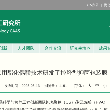
OA办公
|
财
创新
人才团队
合作交流
研究生培养
成果
采用酯化偶联技术研发了控释型抑菌包装膜
大
中
小
发布时间：
2025-05-13
浏览量：
1191
【字体：
科学与营养工程创新团队以壳聚糖（CS）/聚乙烯醇（PVA）
檬酸为偶联剂制备了负载抑菌活性物质聚赖氨酸盐酸盐（ε-PL）控