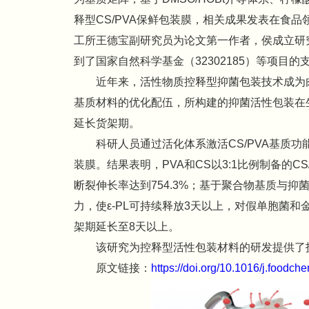
释型CS/PVA保鲜包装膜，相关成果发表在食品领域To
工所王德宝副研究员为论文第一作者，侯成立研
到了国家自然科学基金（32302185）等项目的
近年来，活性物质控释型抑菌包装技术成为
基质材料的优化配伍，所构建的抑菌活性包装在
延长货架期。
科研人员通过活化体系激活CS/PVA基质功
装膜。结果表明，PVA和CS以3:1比例制备的C
断裂伸长率达到754.3%；基于聚合物基质与抑菌
力，使ε-PL可持续释放3天以上，对假单胞菌
架期延长至8天以上。
该研究为控释型活性包装材料的研发提供了
原文链接：
https://doi.org/10.1016/j.foodc