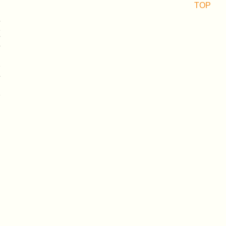
TOP
应
压
挤
水
挤
形