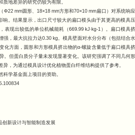
和质地差异的研究仍较为有限。
2 mm圆形、18×18 mm方形和70×10 mm扁口）对系统响
的影响。结果显示，出口尺寸较大的扁口模头由于其更高的模具
n-1），表现出较低的单位机械能耗（669.99 kJ·kg-1）。扁口模具
强，最大抗拉力达0.30 kg。模具壁面对水分分布（包括结合
变化方面，圆形和方形模具挤出物的α-螺旋含量低于扁口模具
异。但蛋白质分子量未发现显著变化。该研究强调了不同几何
差异，为通过模具设计优化植物蛋白纤维结构提供了参考。
然科学基金面上项目的资助。
25.100834
品创新设计与智能制造发展