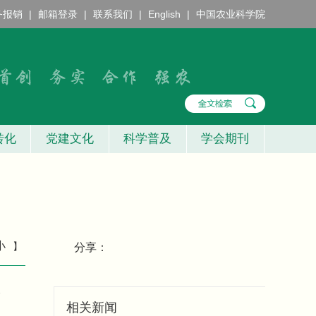
务报销
|
邮箱登录
|
联系我们
|
English
|
中国农业科学院
转化
党建文化
科学普及
学会期刊
用
小
】
分享：
分
相关新闻
》