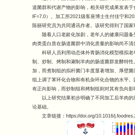
道菌群和代谢产物的影响，相关研究成果发表于食品领域Top
IF=7.0）。加工所2021级客座博士生付佳宁
陈丽研究员为共同通讯作者。该研究得到了国家现
随着人口老龄化加剧，老年人的健康问题备
肉类蛋白质在肠道菌群中消化质量的影响尚不清
科研人员利用动态体外胃肠消化模型模拟老
制、炒制、烤制和涮制羊肉的肠道菌群发酵特性。
加，而煮制组的拟杆菌门丰度显著增加、厚壁菌门丰
组上调了苯环化合物和有机杂环化合物的水平。
有正向影响，而炒制组和烤制组则对其有负向影
以上研究结果初步明确了不同加工后羊肉的
论基础。
文章链接：https://doi.org/10.1016/j.foodres