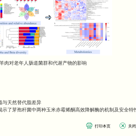
羊肉对老年人肠道菌群和代谢产物的影响
脂与天然替代脂差异
揭示了芽孢杆菌中两种玉米赤霉烯酮高效降解酶的机制及安全特