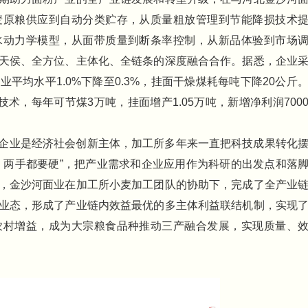
麦原粮供应到自动分类贮存，从质量粗放管理到节能降损技术
水动力学模型，从面带质量到断条率控制，从新品体验到市场
天侯、全方位、主体化、全链条的深度融合合作。据悉，企业
平均水平1.0%下降至0.3%，挂面干燥煤耗每吨下降20公斤
术，每年可节煤3万吨，挂面增产1.05万吨，新增净利润700
企业是经济社会创新主体，加工所多年来一直把科技成果转化
，两手都要硬”，把产业需求和企业应用作为科研的出发点和落
，金沙河面业在加工所小麦加工团队的协助下，完成了全产业
业态，形成了产业链内效益最优的多主体利益联结机制，实现
农村增益，成为大宗粮食品种推动三产融合发展，实现质量、