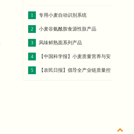
提
1
专用小麦自动识别系统
调
采
2
小麦谷氨酰胺食源性肽产品
。
3
风味鲜熟面系列产品
0
4
【中国科学报】小麦质量营养与安
摆
全品质评价技术培训班举办
5
【农民日报】倡导全产业链质量控
脚
制 助推小麦产业高质量发展
链
了
效