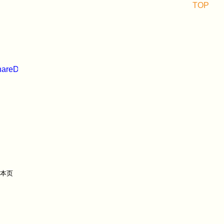
TOP
shareDes=&sourceUrl=http://s.cloud.gmw.cn/gmrb/c/2019-