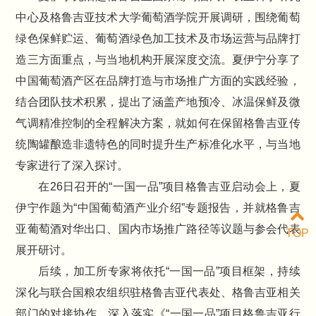
中心及格鲁吉亚技术大学葡萄酒学院开展调研，围绕葡萄
绿色保鲜贮运、葡萄酒绿色加工技术及市场运营与品牌打
造三方面重点，与当地机构开展深度交流。夏伊宁分享了
中国葡萄酒产区在品牌打造与市场推广方面的实践经验，
结合团队技术积累，提出了涵盖产地预冷、冰温保鲜及微
气调精准控制的全程解决方案，就如何在保留格鲁吉亚传
统陶罐酿造非遗特色的同时提升生产标准化水平，与当地
专家进行了深入探讨。
在26日召开的“一国一品”项目格鲁吉亚启动会上，夏
伊宁作题为“中国葡萄酒产业介绍”专题报告，并就格鲁吉
亚葡萄酒对华出口、国内市场推广路径等议题与参会代表
TOP
展开研讨。
后续，加工所专家将依托“一国一品”项目框架，持续
深化与联合国粮农组织驻格鲁吉亚代表处、格鲁吉亚相关
部门的对接协作，深入落实《“一国一品”项目格鲁吉亚行