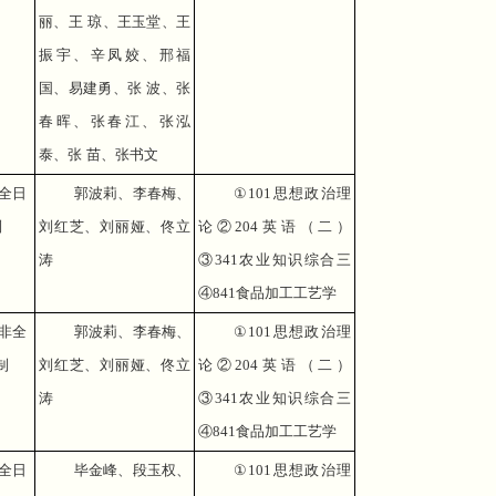
丽、王 琼、王玉堂、王
振宇、辛凤姣、邢福
国、易建勇、张 波、张
春晖、张春江、张泓
泰、张 苗、张书文
全日
郭波莉、李春梅、
①
101
思想政治理
制
刘红芝、刘丽娅、佟立
论②
204
英语（二）
涛
③
341
农业知识综合三
④
841
食品加工工艺学
非全
郭波莉、李春梅、
①
101
思想政治理
制
刘红芝、刘丽娅、佟立
论②
204
英语（二）
涛
③
341
农业知识综合三
④
841
食品加工工艺学
全日
毕金峰、段玉权、
①
101
思想政治理