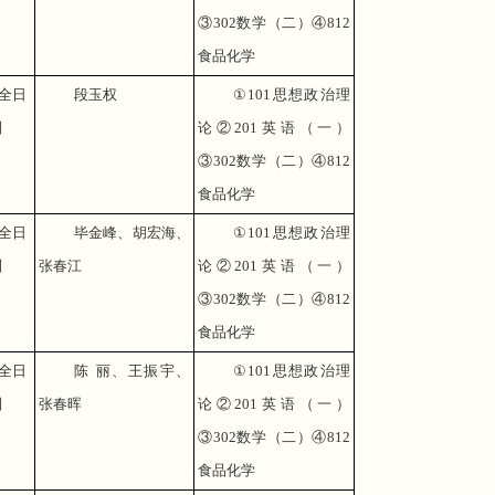
③
302
数学（二）④
812
食品化学
全日
段玉权
①
101
思想政治理
制
论②
201
英语（一）
③
302
数学（二）④
812
食品化学
全日
毕金峰、胡宏海、
①
101
思想政治理
制
张春江
论②
201
英语（一）
③
302
数学（二）④
812
食品化学
全日
陈 丽、王振宇、
①
101
思想政治理
制
张春晖
论②
201
英语（一）
③
302
数学（二）④
812
食品化学