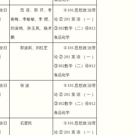
全日
范 蓓、郭 芹、李
①
101
思想政治理
制
春梅、李敏敏、李 熠、
论②
201
英语（一）
刘淑艳、孙玉凤、杨术
③
302
数学（二）④
812
鹏
食品化学
全日
郭波莉、刘红芝
①
101
思想政治理
制
论②
201
英语（一）
③
302
数学（二）④
812
食品化学
全日
张 波
①
101
思想政治理
制
论②
201
英语（一）
③
302
数学（二）④
812
食品化学
全日
石爱民
①
101
思想政治理
制
论②
201
英语（一）