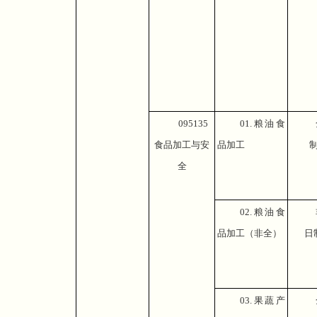
095135
01.
粮油食
食品加工与安
品加工
全
02.
粮油食
品加工（非全）
日
03.
果蔬产