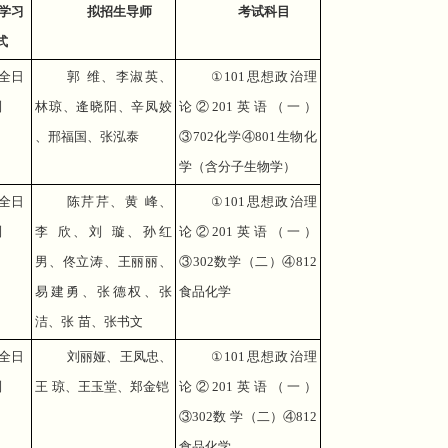
学习
拟招生导师
考试科目
式
全日
郭 维、李淑英、
①
101
思想政治理
制
林琼、逄晓阳、辛凤姣
论②
201
英语（一）
、邢福国、张泓泰
③
702
化学④
801
生物化
学（含分子生物学）
全日
陈芹芹、黄 峰、
①
101
思想政治理
制
李 欣、刘 璇、孙红
论②
201
英语（一）
男、佟立涛、王丽丽、
③
302
数学（二）④
812
易建勇、张德权、张
食品化学
洁、张 苗、张书文
全日
刘丽娅、王凤忠、
①
101
思想政治理
制
王 琼、王玉堂、郑金铠
论②
201
英语（一）
③
302
数 学（二）④
812
食品化学