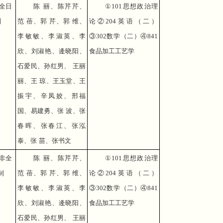
全日
陈 丽、陈芹芹、
①
101
思想政治理
制
范 蓓、郭 芹、郭 维、
论②
204
英语（二）
李敏敏、李淑英、李
③
302
数学（二）④
841
欣、刘淑艳、逄晓阳、
食品加工工艺学
石爱民、孙红男、 王丽
丽、王 琼、王玉堂、王
振宇、辛凤姣、邢福
国、易建勇、张 波、张
春晖、张春江、张泓
泰、张 苗、张书文
非全
陈 丽、陈芹芹、
①
101
思想政治理
制
范 蓓、郭 芹、郭 维、
论②
204
英语（二）
李敏敏、李淑英、李
③
302
数学（二）④
841
欣、刘淑艳、逄晓阳、
食品加工工艺学
石爱民、孙红男、 王丽