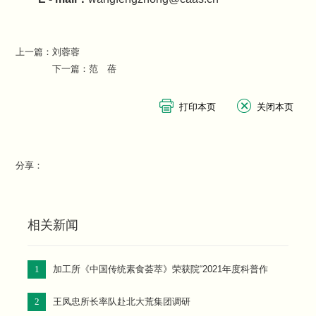
上一篇：
刘蓉蓉
下一篇：
范 蓓
分享：
相关新闻
1
加工所《中国传统素食荟萃》荣获院“2021年度科普作
品”奖
2
王凤忠所长率队赴北大荒集团调研