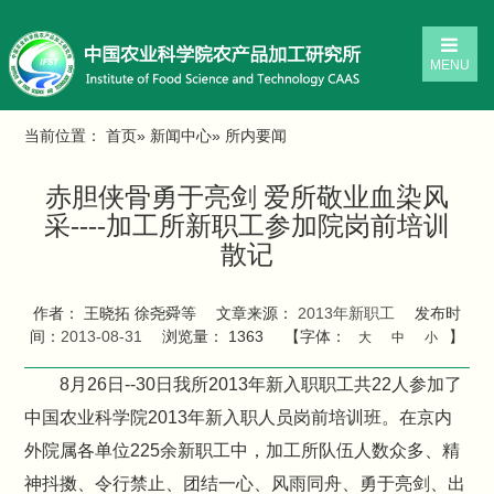
MENU
当前位置：
首页
»
新闻中心
» 所内要闻
赤胆侠骨勇于亮剑 爱所敬业血染风
采----加工所新职工参加院岗前培训
散记
作者： 王晓拓 徐尧舜等
文章来源：
2013年新职工
发布时
间：
2013-08-31
浏览量：
1363
【字体：
】
大
中
小
8月26日--30日我所2013年新入职职工共22人参加了
中国农业科学院2013年新入职人员岗前培训班。在京内
外院属各单位225余新职工中，加工所队伍人数众多、精
神抖擞、令行禁止、团结一心、风雨同舟、勇于亮剑、出