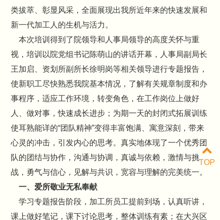
类拔萃、彰显风采，全面展现出我所近年来的快速发展和
新一代加工人的生机与活力。
本次培训得到了院领导和人事局领导的高度关怀与重
视，培训以院党组书记陈萌山的讲话开幕，人事局副局长
王加启、资划所副所长徐明岗等相关领导进行专题报告，
使新职工尽快熟悉我院基本情况，了解有关规章制度和办
事程序，适应工作环境，转变角色，在工作岗位上做好
人、做对事，快速成长进步；为期一天的封闭式拓展训练
使耳熟能详的“团队精神”变得丰富饱满、寓意深刻，带来
心灵的冲击，引发内心的思考。真实地体现了一个优秀团
队的团结与协作，沟通与协调，真诚与依赖，激情与挑
TOP
战，勇气与信心，见解与共识，宽容与理解的完美统一。
一、爱所敬业无私奉献
学习专题报告阶段，加工所员工提前到场，认真听讲，
课上做好笔记，课下讨论思考，整体训练有素；在大兴区