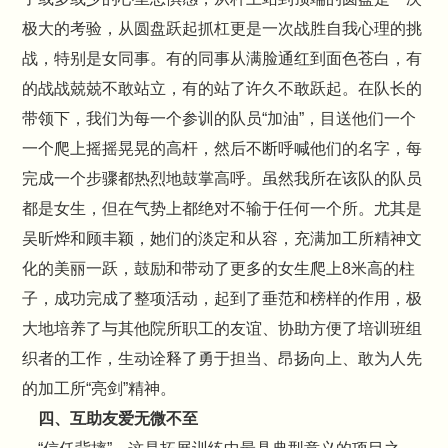
极大的考验，从圆盘跃起抓杠更是一次战胜自我心理的挑
战，特别是女同事。有的同事从满脸通红到面色苍白，有
的战战兢兢不敢站立，有的站了许久不敢跃起。在队长的
带领下，我们为每一个参训的队员“加油”，目送他们一个
一个爬上摇摇晃晃的高杆，然后不断呼喊他们的名字，每
完成一个步骤都热烈地鼓掌高呼。虽然我所在该队的队员
都是女生，但在气势上都绝对不输于任何一个所。尤其是
吴昕烨和顾丰颖，她们的淡定和从容，充满加工所精神文
化的美丽一跃，鼓励和带动了更多的女生爬上8米高的柱
子，成功完成了整项活动，起到了垂范和榜样的作用，极
大地培养了与其他院所职工的友谊、协助方便了培训班组
织者的工作，生动诠释了勇于担当、昂扬向上、敢为人先
的加工所“亮剑”精神。
四、互助友爱无微不至