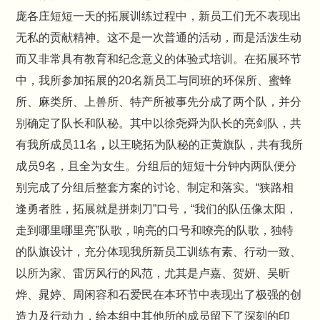
庞各庄短短一天的拓展训练过程中，新员工们无不表现出
无私的贡献精神。这不是一次普通的活动，而是活泼生动
而又非常具有教育和纪念意义的体验式培训。在拓展环节
中，我所参加拓展的20名新员工与同班的环保所、蜜蜂
所、麻类所、上兽所、特产所被事先分成了两个队，并分
别确定了队长和队秘。其中以徐尧舜为队长的亮剑队，共
有我所成员11名
，
以王晓拓为队秘的正黄旗队，共有我所
成员9名，且全为女生。分组后的短短十分钟内两队便分
别完成了分组后整套方案的讨论、制定和落实。“狭路相
逢勇者胜，拓展就是拼刺刀”口号，“我们的队伍像太阳，
走到哪里哪里亮”队歌，响亮的口号和嘹亮的队歌，独特
的队旗设计，充分体现我所新员工训练有素、行动一致、
以所为家、雷厉风行的风范，尤其是卢嘉、贺妍、吴昕
烨、晁婷、周闲容和石爱民在本环节中表现出了极强的创
造力及行动力，给本组中其他所的成员留下了深刻的印