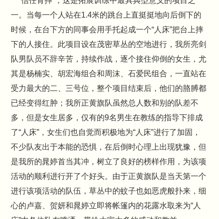
“信任背摔”，这是拓展训练中最具典型意义的项目之
一。当每一个人站在1.4米的跳台上直挺挺地向后倒下的
时候，在台下方的同事会用手托起成一个“人床”把台上摔
下的人接住。此项目设在茂密草丛的空地进行，我所亮剑
队男队员不辞辛苦，持续作战，逐个接住仰倒的女生，尤
其是杨楠实、胡宏海组合和周沫、石爱民组合，一直站在
受力最大的二、三号位，整个项目结束后，他们的胳膊都
已经变得红肿；我所正黄旗队虽然总人数和别的队差不
多，但是女生居多，仅有的9名男生在教练的指导下排成
了“人床”，女生们也自觉而积极地为“人床”进行了加固，
不少队友出于本能的恐惧，在后倒时心理上出现犹豫，但
是我所的晁婷首当其冲，树立了良好的榜样作用，为该项
活动的顺利进行开了个好头。由于正黄旗队是当天第一个
进行该项活动的队伍，草丛中的蚊子也如恶虎般扑来，细
心的卢嘉、贺妍和晁婷立即将帐篷内的花露水取来为“人