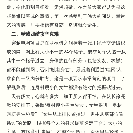
象，令他们刮目相看、肃然起敬。在之前大家都认为是这
些是难以完成的事情，第一次感受到了伟大的团队力量带
来的震撼。只要相信有奇迹，奇迹就会诞生。
二、精诚团结攻坚克难
穿越电网项目是在两棵树之间挂着一张用绳子交错编织
成的网，网上有大小不一的24个格子。要求每个人逐一从
其中一个格子过去，身体的任何部分（包括头发、衣襟）
都不能碰到网，否则“触电身亡”。最后顺利通过“电网”人
数多的一队为获胜方。这是一项要求非常苛刻的项目，了
解规则后，连身材瘦小的女生都没有绝对的把握钻过去。
天有多大，心就有多大，加工所人都不怕。在队长徐尧
舜的安排下，采取“身材瘦小男生先过，女生跟进，身材
魁梧男生垫后”，“女生从上排位置抬过，男生从底部位置
钻过”的策略，根据每个人的身形提前选定了合适大小的
方格，有序通过“电网”。在整个过程中，全体男生轮番上