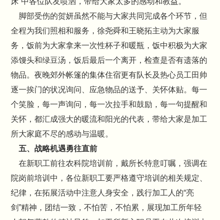
床”中各位队友喷洒，带给大家太多的感动和教益。
脚部受伤的贺妍虽然不能与大家共同完成各个环节，但
全程为我们照相和服务，徐尧舜和王晓拓主动为大家服
务，饭前为大家拿来一次性杯子和暖瓶，饭中积极为大家
添馒头和绿豆汤，饭后最后一个离开，检查是否有遗落的
物品。夜晚郊外帐篷的集体住宿更有队长及热心员工田帅
逐一挨门的状况询问、应急物品的送予、关怀体贴。每一
个笑脸，每一声询问，每一次拉手和鼓励，每一句提醒和
关怀，都汇成强大的暖流和阳光的代表，带给大家是加工
所大家庭不尽的感动与温暖。
五、战略机遇勇往直前
在新职工前往农科院培训前，戴所长特意叮嘱，强调在
院岗前培训中，各位新职工要严格遵守培训的相关规定、
纪律，在拓展活动中注意人身安全，践行加工人的“亮
剑”精神，团结一致，不怕苦，不怕累，展现加工所年轻