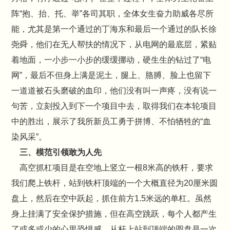
阵“抱、抬、托、举”各司其职，全体女生奋力助威各尽所
能，尤其是第一个通过的丁海东和最后一个通过的队长徐
尧舜，他们在无人帮扶的情况下，从电网的最底层，紧贴
着地面，一小步一小步的缓缓挪动，硬生生的钻过了“电
网”，最后不但身上满是泥土，腿上、胳膊、脸上也留下
一道道被石头磨破的血印，他们没有叫一声疼，没有说一
句苦，立刻投入到下一个项目中去，取得我们在本轮项目
中的胜出，展示了我所新员工勇于拼博、不怕牺牲的“血
染风采”。
三、模范引领敢为人先
高空抓杠项目是在空地上竖立一根8米高的铁杆，要求
我们爬上铁杆，站到铁杆顶端的一个大概直径为20厘米圆
盘上，然后在空中跃起，抓住前方1.5米远的单杠。虽然
身上挂满了安全保护措施，但在高空跳跃，每个人都产生
了或多或少的心里恐惧感，从杆上站到顶端的圆盘是一次