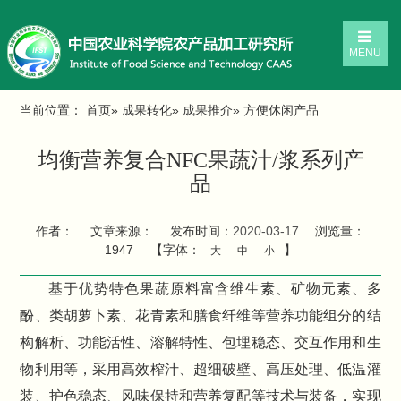
MENU
当前位置：
首页
»
成果转化
»
成果推介
» 方便休闲产品
均衡营养复合NFC果蔬汁/浆系列产
品
作者：
文章来源：
发布时间：
2020-03-17
浏览量：
1947
【字体：
】
大
中
小
基于优势特色果蔬原料富含维生素、矿物元素、多
酚、类胡萝卜素、花青素和膳食纤维等营养功能组分的结
构解析、功能活性、溶解特性、包埋稳态、交互作用和生
物利用等，采用高效榨汁、超细破壁、高压处理、低温灌
装、护色稳态、风味保持和营养复配等技术与装备，实现