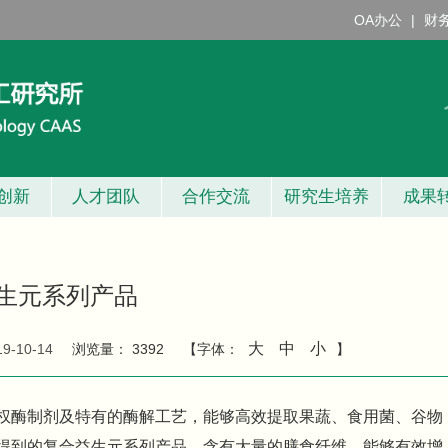
OA办公
|
财
创新
人才团队
合作交流
研究生培养
成果
生元系列产品
大
中
小
19-10-14
浏览量：
3392
【字体：
】
权酶制剂及特有的酶解工艺，能够高效提取果蔬、食用菌、谷物
得到的复合益生元系列产品，含有大量的膳食纤维，能够有效增