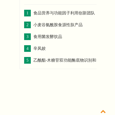
1
食品营养与功能因子利用创新团队
在Cell子刊《iScience》
2
小麦谷氨酰胺食源性肽产品
发表植物蛋白降胆固醇作用机制新成果
3
食用菌发酵饮品
4
辛凤姣
5
乙酰酯-木糖苷双功能酶底物识别和
催化机制