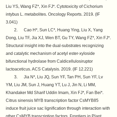
Liu YS, Wang FZ*, Xin FJ*. Cytotoxicity of Cichorium
intybus L. metabolites. Oncology Reports. 2019. (IF
3.041)
2. Cao H*, Sun LC*, Huang Ying, Liu X, Yang
Dong, Liu TF, Jia XJ, Wen BT, Gu TY, Wang FZ*, Xin FJ*.
Structural insight into the dual-substrates recognizing
and catalytic mechanism of acetyl ester-xyloside
bifunctional hydrolase from Caldicellulosiruptor
lactoaceticus. ACS Catalysis. 2019. (IF 12.221)
3. Jia N*, Liu JQ, Sun YF, Tan PH, Sun YF, Lv
YM, Liu JM, Sun J, Huang YT, Lu J, Jin N, Li MM,
Khandaker Md Sharif Uddin Imam, Xin FJ*, Fan Bei*.
Citrus sinensis MYB transcription factor CsMYB85
induce fruit juice sac lignification through interaction with
other CsMYB transcription factors. Frontiers in Plant