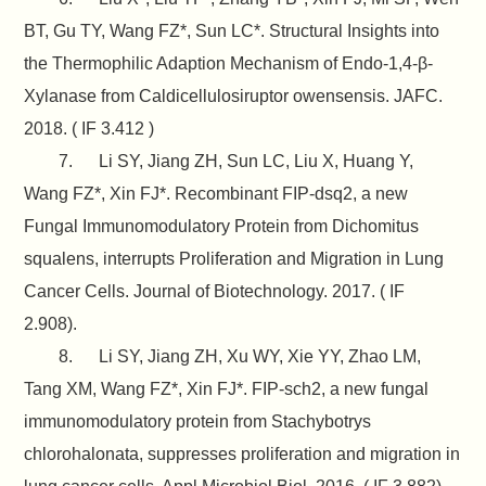
BT, Gu TY, Wang FZ*, Sun LC*. Structural Insights into
the Thermophilic Adaption Mechanism of Endo-1,4-β-
Xylanase from Caldicellulosiruptor owensensis. JAFC.
2018. ( IF 3.412 )
7. Li SY, Jiang ZH, Sun LC, Liu X, Huang Y,
Wang FZ*, Xin FJ*. Recombinant FIP-dsq2, a new
Fungal Immunomodulatory Protein from Dichomitus
squalens, interrupts Proliferation and Migration in Lung
Cancer Cells. Journal of Biotechnology. 2017. ( IF
2.908).
8. Li SY, Jiang ZH, Xu WY, Xie YY, Zhao LM,
Tang XM, Wang FZ*, Xin FJ*. FIP-sch2, a new fungal
immunomodulatory protein from Stachybotrys
chlorohalonata, suppresses proliferation and migration in