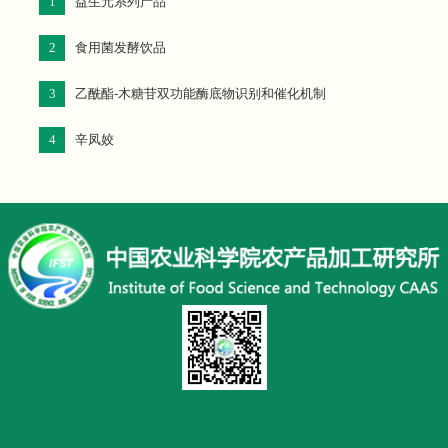
1
益生元系列产品
2
食用菌发酵饮品
3
乙酰酯-木糖苷双功能酶底物识别和催化机制
4
辛凤姣