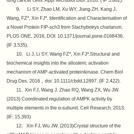
lung cancer cells. Appl Microbiol Biol. 2016. ( IF 3.882).
9. Li SY, Zhao LM, Xu WY, Jiang ZH, Kang J,
Wang, FZ*, Xin FJ*. Identification and Characterisation of
a Novel Protein FIP-sch3 from Stachybotrys chartarum.
PLOS ONE, 2016, DOI: 10.1371/journal.pone.0168436.
(IF 3.535).
10. Li J, Li SY, Wang FZ*, Xin FJ*.Structural and
biochemical insights into the allosteric activation
mechanism of AMP-activated proteinkinase. Chem Biol
Drug Des. 2016，doi: 10.1111/cbdd.12897. (IF 2.422).
11. Xin FJ, Wang J. Zhao RQ, Wang ZX, Wu JW.
(2013) Coordinated regulation of AMPK activity by
multiple elements in the α-subunit. Cell Research. 2013.
(IF: 15.393)
12. Xin FJ, Wu JW. (2013)Crystal structure of the