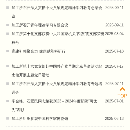
加工所召开深入贯彻中央八项规定精神学习教育总结会
2025-09-11
议
加工所召开青年理论学习专题会议
2025-09-11
加工所第十党支部获得中央和国家机关“四强”党支部荣誉
2025-08-04
称号
党建引领聚合力 健康赋能科研行
2025-07-18
加工所第十六党支部赴中国共产党早期北京革命活动纪
2025-07-17
念馆开展主题党日活动
加工所召开深入贯彻中央八项规定精神学习教育专题培
2025-07-11
训会
TOP
毕金峰、石爱民同志荣获2023－2024年度部院“两优一
2025-07-01
先”表彰
加工所组织参观中国科学家博物馆
2025-06-13