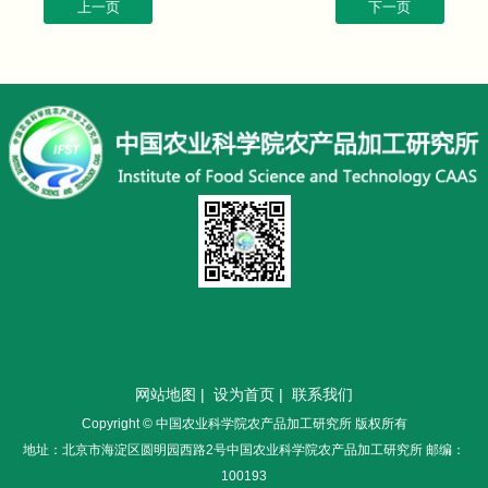
上一页
下一页
网站地图
|
设为首页
|
联系我们
Copyright © 中国农业科学院农产品加工研究所 版权所有
地址：北京市海淀区圆明园西路2号中国农业科学院农产品加工研究所 邮编：
100193