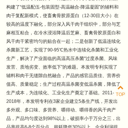
构建了“低温配伍-包装固型-高温融合-降温凝固”的辅料和
肉干复配新模式，使畜禽骨胶原蛋白（12-30目大小）在
较高的温度下融化，部分深入风干肉干组织中，部分与芝
麻相互粘合，在冷水浸浴降温后芝麻、畜禽骨胶原蛋白和
风干肉干紧密均匀的贴合在一起；二是创新了低温连续化
杀菌新工艺，实现了90-95℃热水中连续化杀菌和工业化
生产，解决了产业面临的高温高压杀菌“过度杀菌、风味
发苦、质地劣变、效率低下”的难题。本发明专利实现了
辅料和肉干无缝隙自然融合，产品的感官品质佳、营养价
值高、质量稳定；生产过程高温杀菌变低温杀菌，降低了
生产成本，为连续化、工业化生产奠定了基础。2011-
TOP
2018年，本发明专利在3家企业建立5条生产线，开发出
多外观、多口味、多营养、嚼得动、嚼得香的风干肉产
品，产品均匀度达到98%以上，破损率小于万分之三，出
品率提高6-8个百分点，能耗降低30%以上，企业利润提