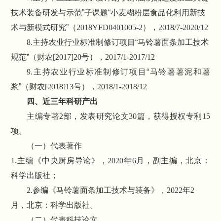
技术装备研发与示范”子课题“小麦糊粉层食品化利用新技
术与新模式研究”（
2018YFD0401005-2
），
2018/7-2020/12
8.
主持农业行业标准制修订项目“马铃薯面条加工技术
规范”（财农
[2017]20
号），
2017/1-2017/12
9.
主持农业行业标准制修订项目“马铃薯薯泥和薯
浆”（财农
[2018]13
号），
2018/1-2018/12
四、近三年科研产出
主编专著
2
部，发表研究论文
30
篇，获得授权专利
15
项。
（一）代表著作
1.
主编《中央厨房导论》，
2020
年
6
月，副主编，北京：
科学出版社；
2.
参编《马铃薯面条加工技术与装备》，
2022
年
2
月，北京：科学出版社。
（二）代表科技论文