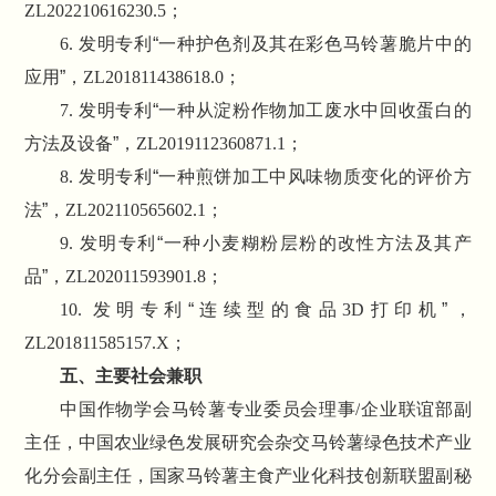
ZL202210616230.5
；
6.
发明专利“一种护色剂及其在彩色马铃薯脆片中的
应用”，
ZL201811438618.0
；
7.
发明专利“一种从淀粉作物加工废水中回收蛋白的
方法及设备”，
ZL2019112360871.1
；
8.
发明专利“一种煎饼加工中风味物质变化的评价方
法”，
ZL202110565602.1
；
9.
发明专利“一种小麦糊粉层粉的改性方法及其产
品”，
ZL202011593901.8
；
10.
发明专利“连续型的食品
3D
打印机”，
ZL201811585157.X
；
五、主要社会兼职
中国作物学会马铃薯专业委员会理事
/
企业联谊部副
主任，中国农业绿色发展研究会杂交马铃薯绿色技术产业
化分会副主任，国家马铃薯主食产业化科技创新联盟副秘