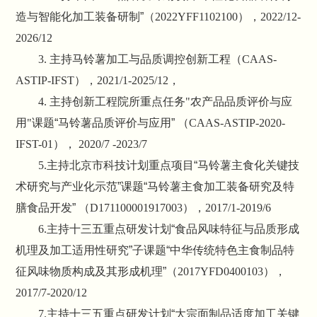
造与智能化加工装备研制”（
2022YFF1102100
），
2022/12-
2026/12
3.
主持马铃薯加工与品质调控创新工程（
CAAS-
ASTIP-IFST
），
2021/1-2025/12
，
4.
主持创新工程院所重点任务
"
农产品品质评价与应
用
"
课题“马铃薯品质评价与应用”
（
CAAS-ASTIP-2020-
IFST-01
），
2020/7 -2023/7
5.
主持北京市科技计划重点项目“马铃薯主食化关键技
术研究与产业化示范”课题“马铃薯主食加工装备研究及特
膳食品开发”
（
D171100001917003
），
2017/1-2019/6
6.
主持十三五重点研发计划“食品风味特征与品质形成
机理及加工适用性研究”子课题“中华传统特色主食制品特
征风味物质构成及其形成机理”（
2017YFD0400103
），
2017/7-2020/12
7.
主持十三五重点研发计划“大宗面制品适度加工关键