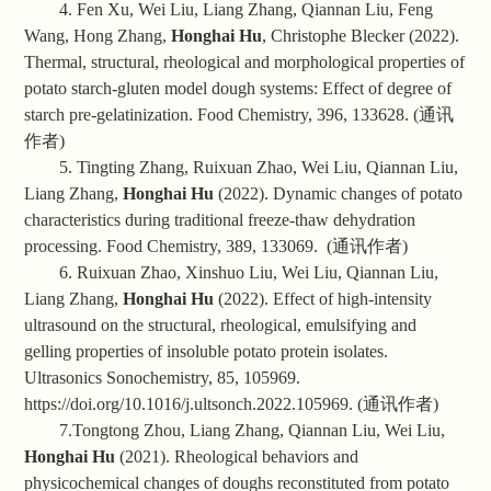
4. Fen Xu, Wei Liu, Liang Zhang, Qiannan Liu, Feng
Wang, Hong Zhang,
Honghai Hu
, Christophe Blecker (2022).
Thermal, structural, rheological and morphological properties of
potato starch-gluten model dough systems: Effect of degree of
starch pre-gelatinization. Food Chemistry, 396, 133628. (
通讯
作者
)
5. Tingting Zhang, Ruixuan Zhao, Wei Liu, Qiannan Liu,
Liang Zhang,
Honghai Hu
(2022). Dynamic changes of potato
characteristics during traditional freeze-thaw dehydration
processing. Food Chemistry, 389, 133069. (
通讯作者
)
6. Ruixuan Zhao, Xinshuo Liu, Wei Liu, Qiannan Liu,
Liang Zhang,
Honghai Hu
(2022). Effect of high-intensity
ultrasound on the structural, rheological, emulsifying and
gelling properties of insoluble potato protein isolates.
Ultrasonics Sonochemistry, 85, 105969.
https://doi.org/10.1016/j.ultsonch.2022.105969. (
通讯作者
)
7.Tongtong Zhou, Liang Zhang, Qiannan Liu, Wei Liu,
Honghai Hu
(2021). Rheological behaviors and
physicochemical changes of doughs reconstituted from potato