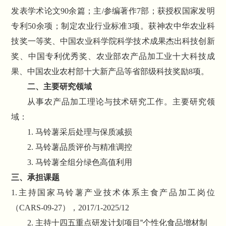
发表学术论文
90
余篇；主
/
参编著作
7
部；获授权国家发明
专利
50
余项；制定农业行业标准
3
项。获神农中华农业科
技奖一等奖、中国农业科学院科学技术成果杰出科技创新
奖、中国专利优秀奖、农业部农产品加工业十大科技成
果、中国农业农村部十大新产品等省部级科技奖励
8
项。
二、主要研究领域
从事农产品加工理论与技术研究工作。主要研究领
域：
1.
马铃薯采后处理与保质减损
2.
马铃薯品质评价与精准调控
3.
马铃薯全组分绿色高值利用
三、承担课题
1.
主持国家马铃薯产业技术体系主食产品加工岗位
（
CARS-09-27
），
2017/1-2025/12
2.
主持十四五重点研发计划项目“个性化食品增材制