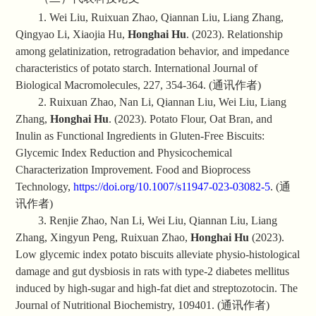
1. Wei Liu, Ruixuan Zhao, Qiannan Liu, Liang Zhang,
Qingyao Li, Xiaojia Hu,
Honghai Hu
. (2023). Relationship
among gelatinization, retrogradation behavior, and impedance
characteristics of potato starch. International Journal of
Biological Macromolecules, 227, 354-364. (
通讯作者
)
2. Ruixuan Zhao, Nan Li, Qiannan Liu, Wei Liu, Liang
Zhang,
Honghai Hu
. (2023). Potato Flour, Oat Bran, and
Inulin as Functional Ingredients in Gluten
‑
Free Biscuits:
Glycemic Index Reduction and Physicochemical
Characterization Improvement. Food and Bioprocess
Technology,
https://doi.org/10.1007/s11947-023-03082-5
. (
通
讯作者
)
3. Renjie Zhao, Nan Li, Wei Liu, Qiannan Liu, Liang
Zhang, Xingyun Peng, Ruixuan Zhao,
Honghai Hu
(2023).
Low glycemic index potato biscuits alleviate physio-histological
damage and gut dysbiosis in rats with type-2 diabetes mellitus
induced by high-sugar and high-fat diet and streptozotocin. The
Journal of Nutritional Biochemistry, 109401.
(
通讯作者
)