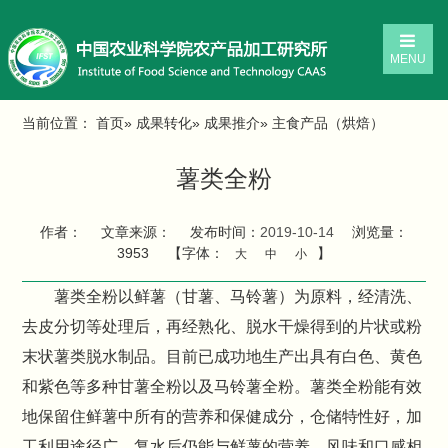
MENU
当前位置：
首页
»
成果转化
»
成果推介
» 主食产品（烘焙）
薯类全粉
作者：
文章来源：
发布时间：
2019-10-14
浏览量：
3953
【字体：
】
大
中
小
薯类全粉以鲜薯（甘薯、马铃薯）为原料，经清洗、
去皮分切等处理后，再经熟化、脱水干燥得到的片状或粉
末状薯类脱水制品。目前已成功地生产出具有白色、黄色
和紫色等多种甘薯全粉以及马铃薯全粉。薯类全粉能有效
地保留住鲜薯中所有的营养和保健成分，仓储特性好，加
工利用途径广，复水后仍能与鲜薯的营养、风味和口感相