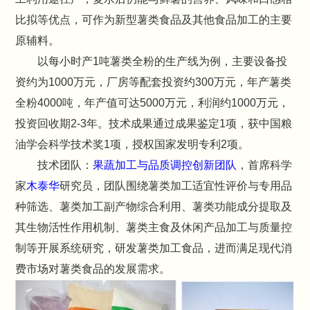
比拟等优点，可作为新型薯类食品及其他食品加工的主要
原辅料。
以每小时产1吨薯类全粉的生产线为例，主要设备投
资约为1000万元，厂房等配套投资约300万元，年产薯类
全粉4000吨，年产值可达5000万元，利润约1000万元，
投资回收期2-3年。技术成果通过成果鉴定1项，获中国粮
油学会科学技术奖1项，授权国家发明专利2项。
技术团队：
果蔬加工与品质调控创新团队
，首席科学
家
木泰华
研究员，团队围绕薯类加工适宜性评价与专用品
种筛选、薯类加工副产物综合利用、薯类功能成分提取及
其生物活性作用机制、薯类主食及休闲产品加工与质量控
制等开展系统研究，研发薯类加工食品，进而满足现代消
费市场对薯类食品的发展需求。