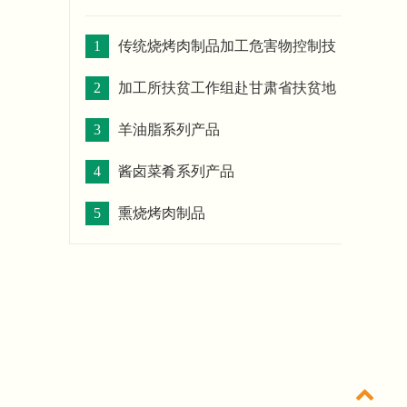
1
传统烧烤肉制品加工危害物控制技
术
2
加工所扶贫工作组赴甘肃省扶贫地
区开展牛羊屠宰加工技术科技服务工作
3
羊油脂系列产品
4
酱卤菜肴系列产品
5
熏烧烤肉制品