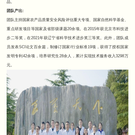
品。
团队产出:
团队主持国家农产品质量安全风险评估重大专项、国家自然科学基金、
重点研发项目等国家及省部级课题
20
余项。在
2015
年获北京市科技进
步二等奖，在
2021
年获辽宁省科学技术进步奖三等奖。此外，团队成
员发表
SCI
论文百余篇，制修订国家
/
行业标准
19
项，获得了授权国家
发明专利
42
余项，培养研究生
28
余人，累计实现技术服务收入
3298
万
元。