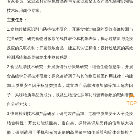
专家委员、农业农村部绿色食品评审专家以及全国农产品包装标识领域
技术应用岗位专家。
主要任务：
1.
食物过敏原识别与防控技术研究：
开展食物过敏原的高效准确检测与
定量研究；研究食物过敏原的线性表位和构象表位，揭示过敏原与免疫
反应的关联机制；开发低敏食品，建立其认证标准；设计过敏原的高效
检测系统和高灵敏纳米生物传感器；
2.
食品组学技术研究：
开展质谱分析策略研究；
结合生物信息学，开展
食品组学分析技术研发；探究诊断离子与其他物质相互作用规律；构建
加工质量安全因子标签数据库，建立农产品非法添加物等加工危害因
子，风味物质等品质成分，以及生物活性肽等功能营养物质的靶向非靶
TOP
向分析方法；
3.
快速检测技术和产品研发：
研究农产品加工过程中质量安全因子免疫
结合特性；开发功能核酸类、蛋白类、探针类识别元件的信号放大功
能；研制适用于手机和光谱识别的高灵敏生物传感器和胶体金快检产