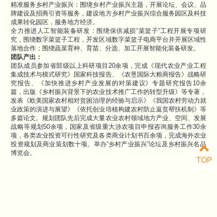
精准服务乡村产业振兴：
围绕乡村产业振兴主题，开展论坛、会议、品
牌建设及招商引资等服务，建设地方乡村产业振兴综合服务园区及科技
成果转化园区，服务地方经济。
全力推进人工智能装备研发：
围绕保供减损“菜篮子”工程开展专项研
究，围绕数字菜篮子工程，开发区域数字菜篮子电商平台并开展区域性
落地合作；围绕蔬菜育种、育苗、分选、加工开展智能化装备研发。
团队产出：
团队成员参加省部级以上科研项目
20
余项，完成《现代农业产业工程
集成技术与模式研究》国家科技报告、《农垦国际大粮商报告》战略研
究报告、《加快推进乡村产业发展的对策建议》专题研究报告
10
余
篇，出版《乡村振兴背景下的农业技术推广工作的转型升级》等专著，
发表《欧美国家农村相对贫困治理的经验与启示》《我国农村劳动力就
业政策的演进与展望》《依托创业培植构建农村防止返贫帮扶机制》等
多篇论文。规划团队先后完成大量农业农村领域地方产业、空间、发展
战略等规划
50
余项，国家及省级重大涉农项目申报咨询服务工作
30
余
项，各类农业投资可行性研究及各类商业计划书百余项，完成海外农业
投资规划及商业策划数十项。举办“乡村产业振兴”论坛及乡村振兴名品
博览会。
TOP